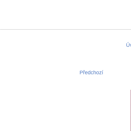
Ú
Předchozí