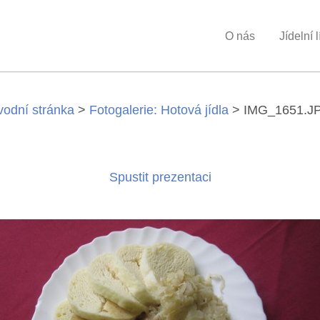
O nás
Jídelní l
vodní stránka
>
Fotogalerie: Hotová jídla
>
IMG_1651.J
Spustit prezentaci